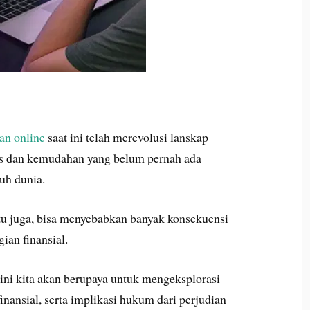
an online
saat ini telah merevolusi lanskap
s dan kemudahan yang belum pernah ada
uh dunia.
itu juga, bisa menyebabkan banyak konsekuensi
ian finansial.
 ini kita akan berupaya untuk mengeksplorasi
inansial, serta implikasi hukum dari perjudian