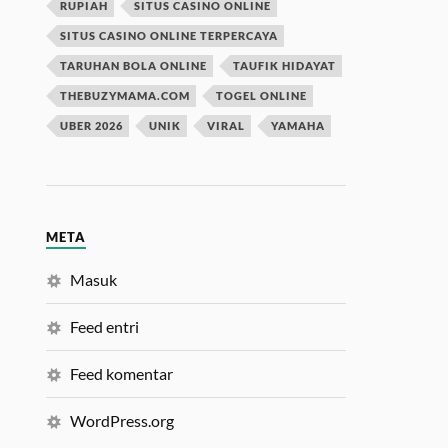
RUPIAH
SITUS CASINO ONLINE
SITUS CASINO ONLINE TERPERCAYA
TARUHAN BOLA ONLINE
TAUFIK HIDAYAT
THEBUZYMAMA.COM
TOGEL ONLINE
UBER 2026
UNIK
VIRAL
YAMAHA
META
Masuk
Feed entri
Feed komentar
WordPress.org