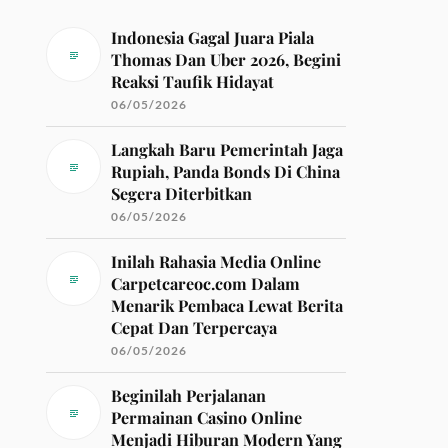
Indonesia Gagal Juara Piala
Thomas Dan Uber 2026, Begini
Reaksi Taufik Hidayat
06/05/2026
Langkah Baru Pemerintah Jaga
Rupiah, Panda Bonds Di China
Segera Diterbitkan
06/05/2026
Inilah Rahasia Media Online
Carpetcareoc.com Dalam
Menarik Pembaca Lewat Berita
Cepat Dan Terpercaya
06/05/2026
Beginilah Perjalanan
Permainan Casino Online
Menjadi Hiburan Modern Yang