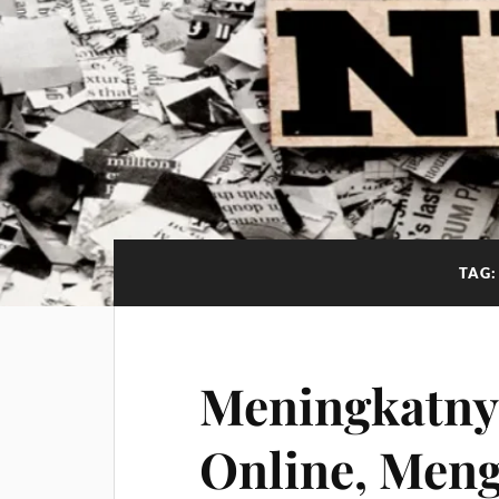
TAG
Meningkatny
Online, Men