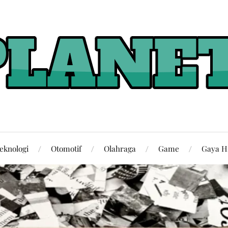
eknologi
Otomotif
Olahraga
Game
Gaya H