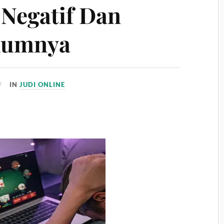
Negatif Dan
kumnya
IN
JUDI ONLINE