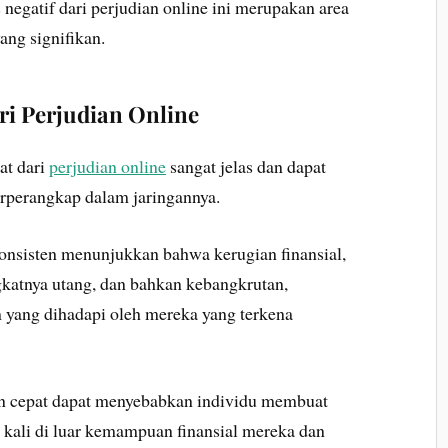
negatif dari perjudian online ini merupakan area
ang signifikan.
ri Perjudian Online
bat dari
perjudian online
sangat jelas dan dapat
rperangkap dalam jaringannya.
onsisten menunjukkan bahwa kerugian finansial,
katnya utang, dan bahkan kebangkrutan,
yang dihadapi oleh mereka yang terkena
an cepat dapat menyebabkan individu membuat
g kali di luar kemampuan finansial mereka dan