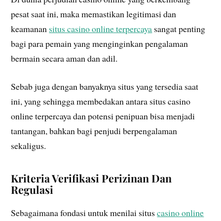
pesat saat ini, maka memastikan legitimasi dan
keamanan
situs casino online terpercaya
sangat penting
bagi para pemain yang menginginkan pengalaman
bermain secara aman dan adil.
Sebab juga dengan banyaknya situs yang tersedia saat
ini, yang sehingga membedakan antara situs casino
online terpercaya dan potensi penipuan bisa menjadi
tantangan, bahkan bagi penjudi berpengalaman
sekaligus.
Kriteria Verifikasi Perizinan Dan
Regulasi
Sebagaimana fondasi untuk menilai situs
casino online