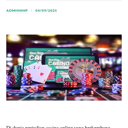
ADMINHHP
04/09/2025
Di dunia perjudian casino online yang berkembang