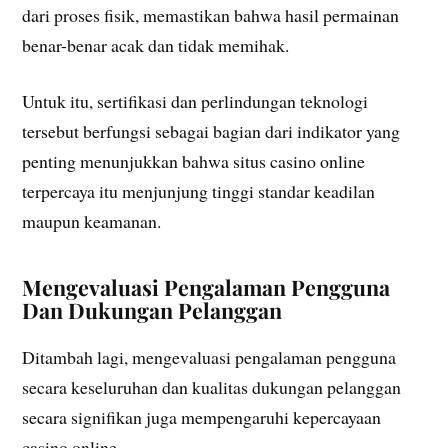
dari proses fisik, memastikan bahwa hasil permainan
benar-benar acak dan tidak memihak.
Untuk itu, sertifikasi dan perlindungan teknologi
tersebut berfungsi sebagai bagian dari indikator yang
penting menunjukkan bahwa situs casino online
terpercaya itu menjunjung tinggi standar keadilan
maupun keamanan.
Mengevaluasi Pengalaman Pengguna
Dan Dukungan Pelanggan
Ditambah lagi, mengevaluasi pengalaman pengguna
secara keseluruhan dan kualitas dukungan pelanggan
secara signifikan juga mempengaruhi kepercayaan
casino online.