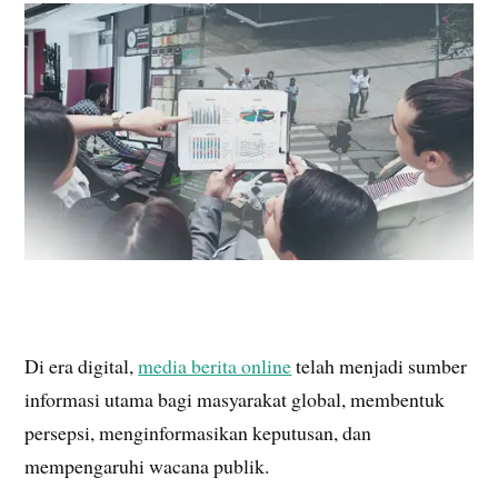
Di era digital,
media berita online
telah menjadi sumber
informasi utama bagi masyarakat global, membentuk
persepsi, menginformasikan keputusan, dan
mempengaruhi wacana publik.