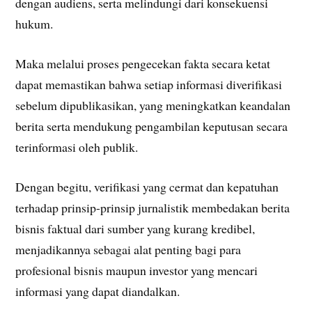
dengan audiens, serta melindungi dari konsekuensi
hukum.
Maka melalui proses pengecekan fakta secara ketat
dapat memastikan bahwa setiap informasi diverifikasi
sebelum dipublikasikan, yang meningkatkan keandalan
berita serta mendukung pengambilan keputusan secara
terinformasi oleh publik.
Dengan begitu, verifikasi yang cermat dan kepatuhan
terhadap prinsip-prinsip jurnalistik membedakan berita
bisnis faktual dari sumber yang kurang kredibel,
menjadikannya sebagai alat penting bagi para
profesional bisnis maupun investor yang mencari
informasi yang dapat diandalkan.