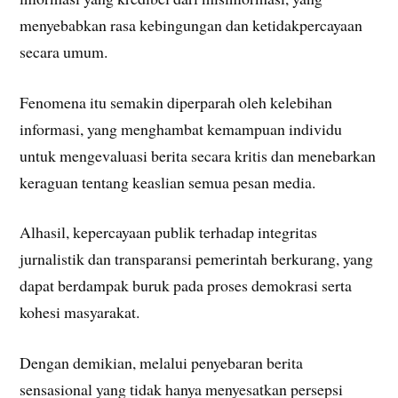
menyebabkan rasa kebingungan dan ketidakpercayaan
secara umum.
Fenomena itu semakin diperparah oleh kelebihan
informasi, yang menghambat kemampuan individu
untuk mengevaluasi berita secara kritis dan menebarkan
keraguan tentang keaslian semua pesan media.
Alhasil, kepercayaan publik terhadap integritas
jurnalistik dan transparansi pemerintah berkurang, yang
dapat berdampak buruk pada proses demokrasi serta
kohesi masyarakat.
Dengan demikian, melalui penyebaran berita
sensasional yang tidak hanya menyesatkan persepsi