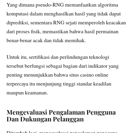
Yang dimana pseudo-RNG memanfaatkan algoritma
komputasi dalam menghasilkan hasil yang tidak dapat
diprediksi, sementara RNG sejati memperoleh keacakan
dari proses fisik, memastikan bahwa hasil permainan
benar-benar acak dan tidak memihak.
Untuk itu, sertifikasi dan perlindungan teknologi
tersebut berfungsi sebagai bagian dari indikator yang
penting menunjukkan bahwa situs casino online
terpercaya itu menjunjung tinggi standar keadilan
maupun keamanan.
Mengevaluasi Pengalaman Pengguna
Dan Dukungan Pelanggan
Ditambah lagi, mengevaluasi pengalaman pengguna