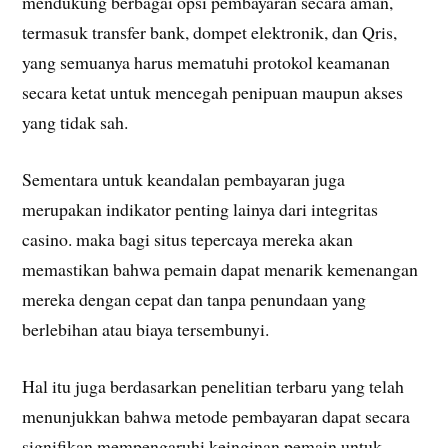
mendukung berbagai opsi pembayaran secara aman,
termasuk transfer bank, dompet elektronik, dan Qris,
yang semuanya harus mematuhi protokol keamanan
secara ketat untuk mencegah penipuan maupun akses
yang tidak sah.
Sementara untuk keandalan pembayaran juga
merupakan indikator penting lainya dari integritas
casino. maka bagi situs tepercaya mereka akan
memastikan bahwa pemain dapat menarik kemenangan
mereka dengan cepat dan tanpa penundaan yang
berlebihan atau biaya tersembunyi.
Hal itu juga berdasarkan penelitian terbaru yang telah
menunjukkan bahwa metode pembayaran dapat secara
signifikan mempengaruhi keinginan pemain untuk