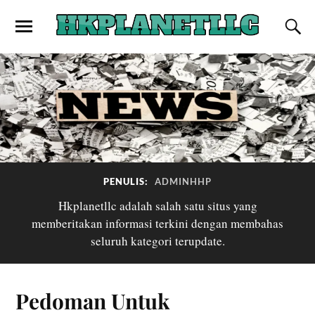
PENULIS:
ADMINHHP
Hkplanetllc adalah salah satu situs yang
memberitakan informasi terkini dengan membahas
seluruh kategori terupdate.
Pedoman Untuk