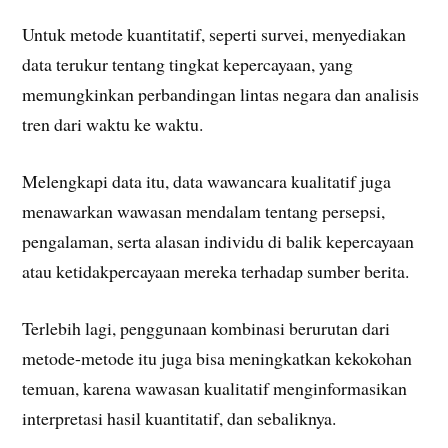
Untuk metode kuantitatif, seperti survei, menyediakan
data terukur tentang tingkat kepercayaan, yang
memungkinkan perbandingan lintas negara dan analisis
tren dari waktu ke waktu.
Melengkapi data itu, data wawancara kualitatif juga
menawarkan wawasan mendalam tentang persepsi,
pengalaman, serta alasan individu di balik kepercayaan
atau ketidakpercayaan mereka terhadap sumber berita.
Terlebih lagi, penggunaan kombinasi berurutan dari
metode-metode itu juga bisa meningkatkan kekokohan
temuan, karena wawasan kualitatif menginformasikan
interpretasi hasil kuantitatif, dan sebaliknya.