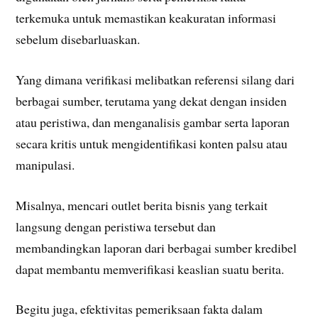
terkemuka untuk memastikan keakuratan informasi
sebelum disebarluaskan.
Yang dimana verifikasi melibatkan referensi silang dari
berbagai sumber, terutama yang dekat dengan insiden
atau peristiwa, dan menganalisis gambar serta laporan
secara kritis untuk mengidentifikasi konten palsu atau
manipulasi.
Misalnya, mencari outlet berita bisnis yang terkait
langsung dengan peristiwa tersebut dan
membandingkan laporan dari berbagai sumber kredibel
dapat membantu memverifikasi keaslian suatu berita.
Begitu juga, efektivitas pemeriksaan fakta dalam