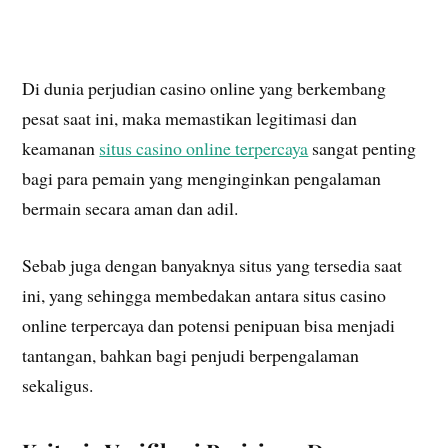
Di dunia perjudian casino online yang berkembang
pesat saat ini, maka memastikan legitimasi dan
keamanan
situs casino online terpercaya
sangat penting
bagi para pemain yang menginginkan pengalaman
bermain secara aman dan adil.
Sebab juga dengan banyaknya situs yang tersedia saat
ini, yang sehingga membedakan antara situs casino
online terpercaya dan potensi penipuan bisa menjadi
tantangan, bahkan bagi penjudi berpengalaman
sekaligus.