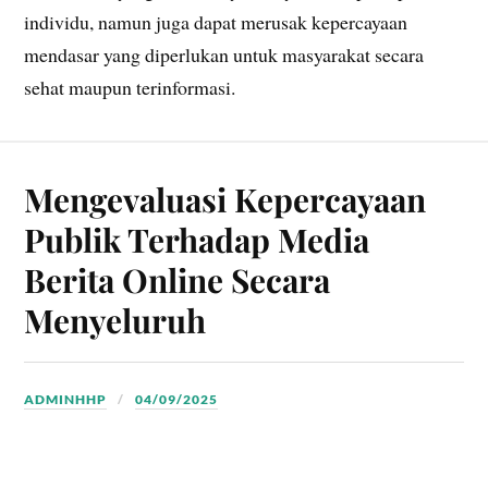
individu, namun juga dapat merusak kepercayaan
mendasar yang diperlukan untuk masyarakat secara
sehat maupun terinformasi.
Mengevaluasi Kepercayaan
Publik Terhadap Media
Berita Online Secara
Menyeluruh
ADMINHHP
04/09/2025