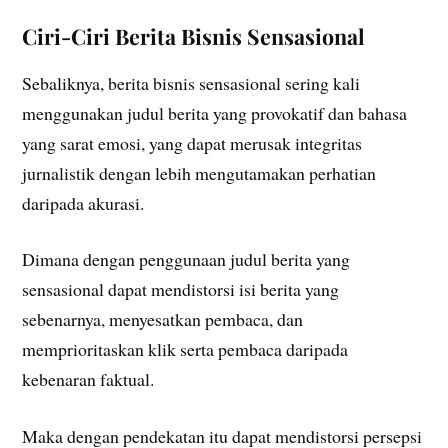
Ciri-Ciri Berita Bisnis Sensasional
Sebaliknya, berita bisnis sensasional sering kali
menggunakan judul berita yang provokatif dan bahasa
yang sarat emosi, yang dapat merusak integritas
jurnalistik dengan lebih mengutamakan perhatian
daripada akurasi.
Dimana dengan penggunaan judul berita yang
sensasional dapat mendistorsi isi berita yang
sebenarnya, menyesatkan pembaca, dan
memprioritaskan klik serta pembaca daripada
kebenaran faktual.
Maka dengan pendekatan itu dapat mendistorsi persepsi