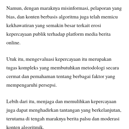
Namun, dengan maraknya misinformasi, pelaporan yang
bias, dan konten berbasis algoritma juga telah memicu
kekhawatiran yang semakin besar terkait erosi
kepercayaan publik terhadap platform media berita
online.
Utuk itu, mengevaluasi kepercayaan itu merupakan
tugas kompleks yang membutuhkan metodologi secara
cermat dan pemahaman tentang berbagai faktor yang
mempengaruhi persepsi.
Lebih dari itu, menjaga dan memulihkan kepercayaan
juga dapat menghadirkan tantangan yang berkelanjutan,
terutama di tengah maraknya berita palsu dan moderasi
konten algoritmik.