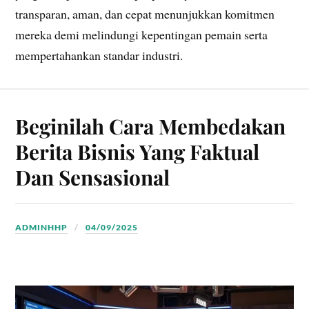
transparan, aman, dan cepat menunjukkan komitmen
mereka demi melindungi kepentingan pemain serta
mempertahankan standar industri.
Beginilah Cara Membedakan
Berita Bisnis Yang Faktual
Dan Sensasional
ADMINHHP
04/09/2025