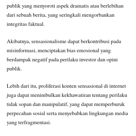
publik yang menyoroti aspek dramatis atau berlebihan
dari sebuah berita, yang seringkali mengorbankan
integritas faktual.
Akibatnya, sensasionalisme dapat berkontribusi pada
misinformasi, menciptakan bias emosional yang
berdampak negatif pada perilaku investor dan opini
publik.
Lebih dari itu, proliferasi konten sensasional di internet
juga dapat menimbulkan kekhawatiran tentang perilaku
tidak sopan dan manipulatif, yang dapat memperburuk
perpecahan sosial serta menyebabkan lingkungan media
yang terfragmentasi.