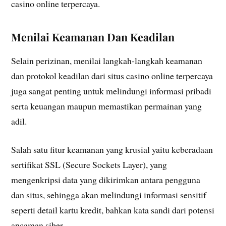
casino online terpercaya.
Menilai Keamanan Dan Keadilan
Selain perizinan, menilai langkah-langkah keamanan
dan protokol keadilan dari situs casino online terpercaya
juga sangat penting untuk melindungi informasi pribadi
serta keuangan maupun memastikan permainan yang
adil.
Salah satu fitur keamanan yang krusial yaitu keberadaan
sertifikat SSL (Secure Sockets Layer), yang
mengenkripsi data yang dikirimkan antara pengguna
dan situs, sehingga akan melindungi informasi sensitif
seperti detail kartu kredit, bahkan kata sandi dari potensi
ancaman siber.