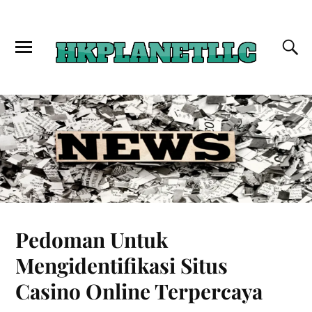
Pedoman Untuk
Mengidentifikasi Situs
Casino Online Terpercaya