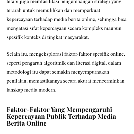
tetapi juga memfasilitasi pengembangan strategi yang
terarah untuk memulihkan dan memperkuat
kepercayaan terhadap media berita online, sehingga bisa
mengatasi sifat kepercayaan secara kompleks maupun
spesifik konteks di tingkat masyarakat.
Selain itu, mengeksplorasi faktor-faktor spesifik online,
seperti pengaruh algoritmik dan literasi digital, dalam
metodologi itu dapat semakin menyempurnakan
penilaian, memastikannya secara akurat mencerminkan
lanskap media modern.
Faktor-Faktor Yang Mempengaruhi
Kepercayaan Publik Terhadap Media
Berita Online