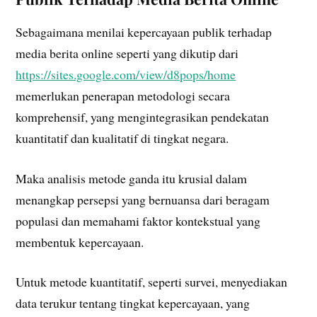
Sebagaimana menilai kepercayaan publik terhadap
media berita online seperti yang dikutip dari
https://sites.google.com/view/d8pops/home
memerlukan penerapan metodologi secara
komprehensif, yang mengintegrasikan pendekatan
kuantitatif dan kualitatif di tingkat negara.
Maka analisis metode ganda itu krusial dalam
menangkap persepsi yang bernuansa dari beragam
populasi dan memahami faktor kontekstual yang
membentuk kepercayaan.
Untuk metode kuantitatif, seperti survei, menyediakan
data terukur tentang tingkat kepercayaan, yang