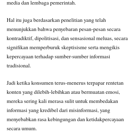
media dan lembaga pemerintah.
Hal itu juga berdasarkan penelitian yang telah
menunjukkan bahwa penyebaran pesan-pesan secara
kontradiktif, dipolitisasi, dan sensasional meluas, secara
signifikan memperburuk skeptisisme serta mengikis
kepercayaan terhadap sumber-sumber informasi
tradisional.
Jadi ketika konsumen terus-menerus terpapar rentetan
konten yang dilebih-lebihkan atau bermuatan emosi,
mereka sering kali merasa sulit untuk membedakan
informasi yang kredibel dari misinformasi, yang
menyebabkan rasa kebingungan dan ketidakpercayaan
secara umum.