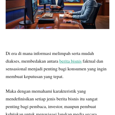
Di era di mana informasi melimpah serta mudah
diakses, membedakan antara
berita bisnis
faktual dan
sensasional menjadi penting bagi konsumen yang ingin
membuat keputusan yang tepat.
Maka dengan memahami karakteristik yang
mendefinisikan setiap jenis berita bisnis itu sangat
penting bagi pembaca, investor, maupun pembuat
kebijakan untuk menavigasi lanskap media secara