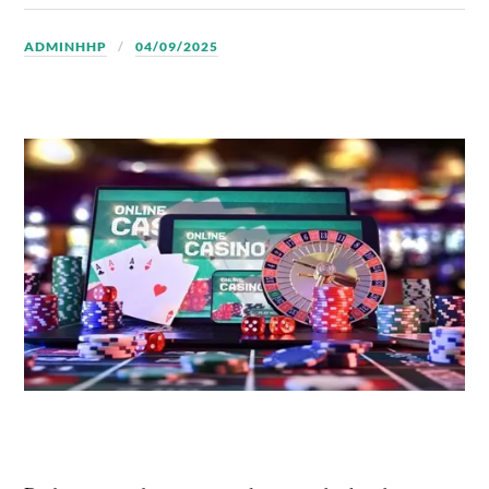
ADMINHHP
04/09/2025