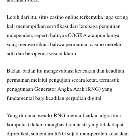
Lebih dari itu, situs casino online terkemuka juga sering
kali menampilkan sertifikasi dari lembaga pengujian
independen, seperti halnya eCOGRA ataupun lainya,
yang memverifikasi bahwa permainan casino mereka
adil dan beroperasi sesuai klaim.
Badan-badan itu mengevaluasi keacakan dan keadilan
permainan melalui pengujian secara ketat, termasuk
penggunaan Generator Angka Acak (RNG) yang
fundamental bagi keadilan perjudian digital.
Yang dimana pseudo-RNG memanfaatkan algoritma
komputasi dalam menghasilkan hasil yang tidak dapat
diprediksi, sementara RNG sejati memperoleh keacakan