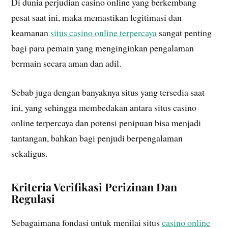
Di dunia perjudian casino online yang berkembang
pesat saat ini, maka memastikan legitimasi dan
keamanan
situs casino online terpercaya
sangat penting
bagi para pemain yang menginginkan pengalaman
bermain secara aman dan adil.
Sebab juga dengan banyaknya situs yang tersedia saat
ini, yang sehingga membedakan antara situs casino
online terpercaya dan potensi penipuan bisa menjadi
tantangan, bahkan bagi penjudi berpengalaman
sekaligus.
Kriteria Verifikasi Perizinan Dan
Regulasi
Sebagaimana fondasi untuk menilai situs
casino online