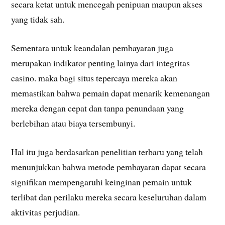
secara ketat untuk mencegah penipuan maupun akses
yang tidak sah.
Sementara untuk keandalan pembayaran juga
merupakan indikator penting lainya dari integritas
casino. maka bagi situs tepercaya mereka akan
memastikan bahwa pemain dapat menarik kemenangan
mereka dengan cepat dan tanpa penundaan yang
berlebihan atau biaya tersembunyi.
Hal itu juga berdasarkan penelitian terbaru yang telah
menunjukkan bahwa metode pembayaran dapat secara
signifikan mempengaruhi keinginan pemain untuk
terlibat dan perilaku mereka secara keseluruhan dalam
aktivitas perjudian.