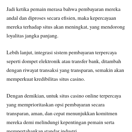
Jadi ketika pemain merasa bahwa pembayaran mereka
andal dan diproses secara efisien, maka kepercayaan
mereka terhadap situs akan meningkat, yang mendorong
loyalitas jangka panjang.
Lebih lanjut, integrasi sistem pembayaran terpercaya
seperti dompet elektronik atau transfer bank, ditambah
dengan riwayat transaksi yang transparan, semakin akan
memperkuat kredibilitas situs casino.
Dengan demikian, untuk situs casino online terpercaya
yang memprioritaskan opsi pembayaran secara
transparan, aman, dan cepat menunjukkan komitmen
mereka demi melindungi kepentingan pemain serta
mempertahankan standar industri.