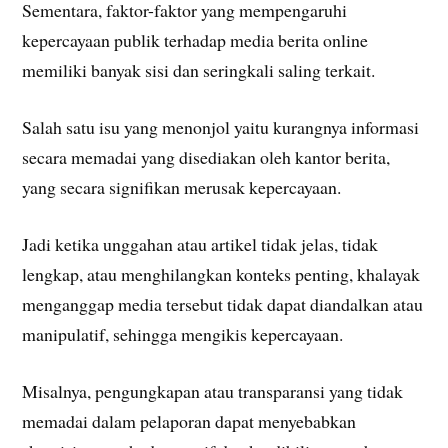
Sementara, faktor-faktor yang mempengaruhi
kepercayaan publik terhadap media berita online
memiliki banyak sisi dan seringkali saling terkait.
Salah satu isu yang menonjol yaitu kurangnya informasi
secara memadai yang disediakan oleh kantor berita,
yang secara signifikan merusak kepercayaan.
Jadi ketika unggahan atau artikel tidak jelas, tidak
lengkap, atau menghilangkan konteks penting, khalayak
menganggap media tersebut tidak dapat diandalkan atau
manipulatif, sehingga mengikis kepercayaan.
Misalnya, pengungkapan atau transparansi yang tidak
memadai dalam pelaporan dapat menyebabkan